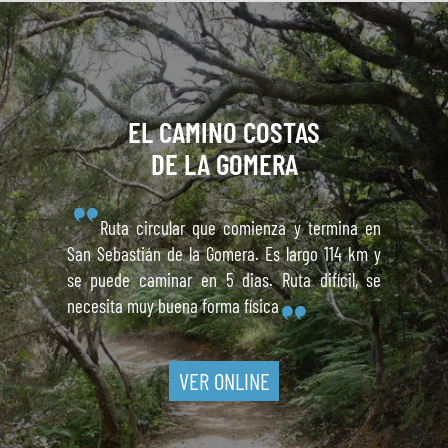
EL CAMINO
COSTAS
DE LA GOMERA
Ruta circular que comienza y termina en
San Sebastián de la Gomera. Es largo 114 km y
se puede caminar en 5 dias. Ruta difícil, se
necesita muy buena forma física
VER ONLINE